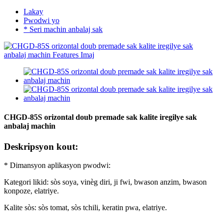
Lakay
Pwodwi yo
* Seri machin anbalaj sak
CHGD-85S orizontal doub premade sak kalite iregilye sak
anbalaj machin
Deskripsyon kout:
* Dimansyon aplikasyon pwodwi:
Kategori likid: sòs soya, vinèg diri, ji fwi, bwason anzim, bwason
konpoze, elatriye.
Kalite sòs: sòs tomat, sòs tchili, keratin pwa, elatriye.