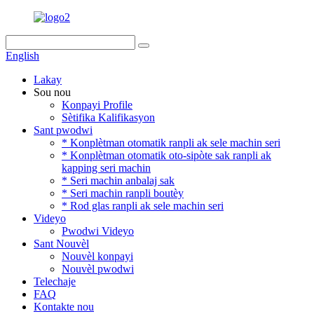
English
Lakay
Sou nou
Konpayi Profile
Sètifika Kalifikasyon
Sant pwodwi
* Konplètman otomatik ranpli ak sele machin seri
* Konplètman otomatik oto-sipòte sak ranpli ak
kapping seri machin
* Seri machin anbalaj sak
* Seri machin ranpli boutèy
* Rod glas ranpli ak sele machin seri
Videyo
Pwodwi Videyo
Sant Nouvèl
Nouvèl konpayi
Nouvèl pwodwi
Telechaje
FAQ
Kontakte nou