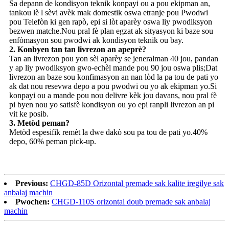
Sa depann de kondisyon teknik konpayi ou a pou ekipman an,
tankou lè l sèvi avèk mak domestik oswa etranje pou Pwodwi
pou Telefòn ki gen rapò, epi si lòt aparèy oswa liy pwodiksyon
bezwen matche.Nou pral fè plan egzat ak sityasyon ki baze sou
enfòmasyon sou pwodwi ak kondisyon teknik ou bay.
2. Konbyen tan tan livrezon an apeprè?
Tan an livrezon pou yon sèl aparèy se jeneralman 40 jou, pandan
y ap liy pwodiksyon gwo-echèl mande pou 90 jou oswa plis;Dat
livrezon an baze sou konfimasyon an nan lòd la pa tou de pati yo
ak dat nou resevwa depo a pou pwodwi ou yo ak ekipman yo.Si
konpayi ou a mande pou nou delivre kèk jou davans, nou pral fè
pi byen nou yo satisfè kondisyon ou yo epi ranpli livrezon an pi
vit ke posib.
3. Metòd peman?
Metòd espesifik remèt la dwe dakò sou pa tou de pati yo.40%
depo, 60% peman pick-up.
Previous:
CHGD-85D Orizontal premade sak kalite iregilye sak
anbalaj machin
Pwochen:
CHGD-110S orizontal doub premade sak anbalaj
machin