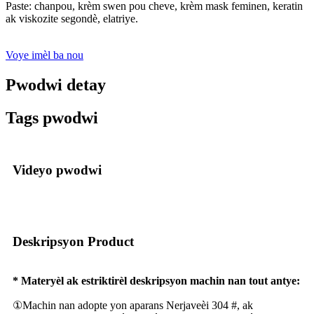
Paste: chanpou, krèm swen pou cheve, krèm mask feminen, keratin
ak viskozite segondè, elatriye.
Voye imèl ba nou
Pwodwi detay
Tags pwodwi
Videyo pwodwi
Deskripsyon Product
* Materyèl ak estriktirèl deskripsyon machin nan tout antye:
①Machin nan adopte yon aparans Nerjaveèi 304 #, ak