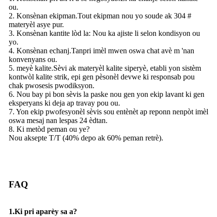
ou.
2. Konsènan ekipman.Tout ekipman nou yo soude ak 304 #
materyèl asye pur.
3. Konsènan kantite lòd la: Nou ka ajiste li selon kondisyon ou
yo.
4. Konsènan echanj.Tanpri imèl mwen oswa chat avè m 'nan
konvenyans ou.
5. meyè kalite.Sèvi ak materyèl kalite siperyè, etabli yon sistèm
kontwòl kalite strik, epi gen pèsonèl devwe ki responsab pou
chak pwosesis pwodiksyon.
6. Nou bay pi bon sèvis la paske nou gen yon ekip lavant ki gen
eksperyans ki deja ap travay pou ou.
7. Yon ekip pwofesyonèl sèvis sou entènèt ap reponn nenpòt imèl
oswa mesaj nan lespas 24 èdtan.
8. Ki metòd peman ou ye?
Nou aksepte T/T (40% depo ak 60% peman retrè).
FAQ
1.Ki pri aparèy sa a?