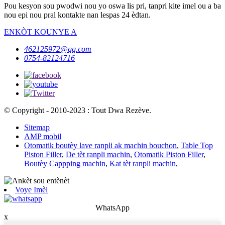
Pou kesyon sou pwodwi nou yo oswa lis pri, tanpri kite imel ou a ba
nou epi nou pral kontakte nan lespas 24 èdtan.
ENKÒT KOUNYE A
462125972@qq.com
0754-82124716
© Copyright - 2010-2023 : Tout Dwa Rezève.
Sitemap
AMP mobil
Otomatik boutèy lave ranpli ak machin bouchon
,
Table Top
Piston Filler
,
De tèt ranpli machin
,
Otomatik Piston Filler
,
Boutèy Cappping machin
,
Kat tèt ranpli machin
,
Voye Imèl
WhatsApp
x