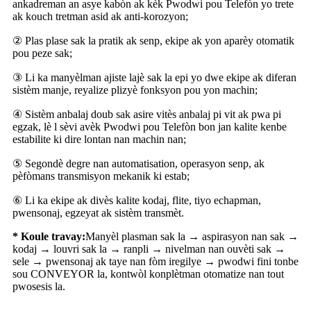
ankadreman an asye kabòn ak kèk Pwodwi pou Telefòn yo trete
ak kouch tretman asid ak anti-korozyon;
② Plas plase sak la pratik ak senp, ekipe ak yon aparèy otomatik
pou peze sak;
③ Li ka manyèlman ajiste lajè sak la epi yo dwe ekipe ak diferan
sistèm manje, reyalize plizyè fonksyon pou yon machin;
④ Sistèm anbalaj doub sak asire vitès anbalaj pi vit ak pwa pi
egzak, lè l sèvi avèk Pwodwi pou Telefòn bon jan kalite kenbe
estabilite ki dire lontan nan machin nan;
⑤ Segondè degre nan automatisation, operasyon senp, ak
pèfòmans transmisyon mekanik ki estab;
⑥ Li ka ekipe ak divès kalite kodaj, flite, tiyo echapman,
pwensonaj, egzeyat ak sistèm transmèt.
* Koule travay:
Manyèl plasman sak la → aspirasyon nan sak →
kodaj → louvri sak la → ranpli → nivelman nan ouvèti sak →
sele → pwensonaj ak taye nan fòm iregilye → pwodwi fini tonbe
sou CONVEYOR la, kontwòl konplètman otomatize nan tout
pwosesis la.