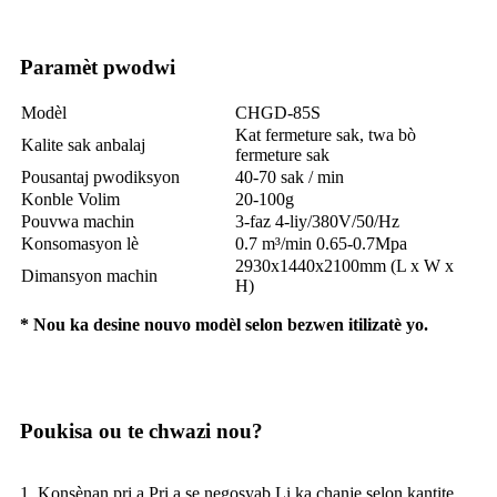
Paramèt pwodwi
Modèl
CHGD-85S
Kat fermeture sak, twa bò
Kalite sak anbalaj
fermeture sak
Pousantaj pwodiksyon
40-70 sak / min
Konble Volim
20-100g
Pouvwa machin
3-faz 4-liy/380V/50/Hz
Konsomasyon lè
0.7 m³/min 0.65-0.7Mpa
2930x1440x2100mm (L x W x
Dimansyon machin
H)
* Nou ka desine nouvo modèl selon bezwen itilizatè yo.
Poukisa ou te chwazi nou?
1. Konsènan pri a.Pri a se negosyab.Li ka chanje selon kantite