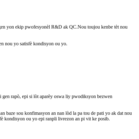
u gen yon ekip pwofesyonèl R&D ak QC.Nou toujou kenbe tèt nou
en nou yo satisfè kondisyon ou yo.
 gen rapò, epi si lòt aparèy oswa liy pwodiksyon bezwen
an baze sou konfimasyon an nan lòd la pa tou de pati yo ak dat nou
kondisyon ou yo epi ranpli livrezon an pi vit ke posib.