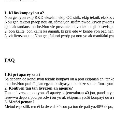
1. Ki fòs konpayi ou a?
Nou gen yon ekip R&D ekselan, ekip QC strik, ekip teknik ekskiz, a
Nou gen faktori pwòp nou an, fòme yon sistèm pwodiksyon pwofesy
ajou ak tandans mache.Nou vle prezante nouvo teknoloji ak sèvis p
2. bon kalite: bon kalite ka garanti, ki pral ede w kenbe yon pati n
3. vit livrezon tan: Nou gen faktori pwòp pa nou yo ak manifakti p
FAQ
1.Ki pri aparèy sa a?
Sa depann de kondisyon teknik konpayi ou a pou ekipman an, tanko
matche.Nou pral fè plan egzat ak sityasyon ki baze sou enfòmasyo
2. Konbyen tan tan livrezon an apeprè?
Tan an livrezon pou yon sèl aparèy se jeneralman 40 jou, pandan y 
resevwa depo a pou pwodwi ou yo ak ekipman yo.Si konpayi ou a mand
3. Metòd peman?
Metòd espesifik remèt la dwe dakò sou pa tou de pati yo.40% depo