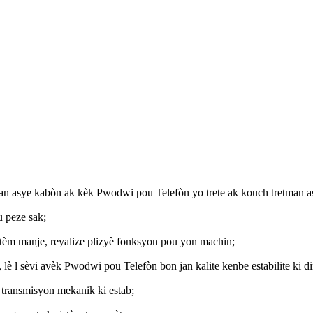
n asye kabòn ak kèk Pwodwi pou Telefòn yo trete ak kouch tretman as
u peze sak;
istèm manje, reyalize plizyè fonksyon pou yon machin;
, lè l sèvi avèk Pwodwi pou Telefòn bon jan kalite kenbe estabilite ki d
transmisyon mekanik ki estab;