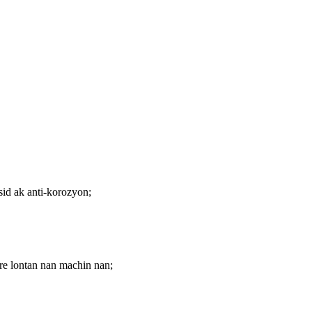
id ak anti-korozyon;
ire lontan nan machin nan;