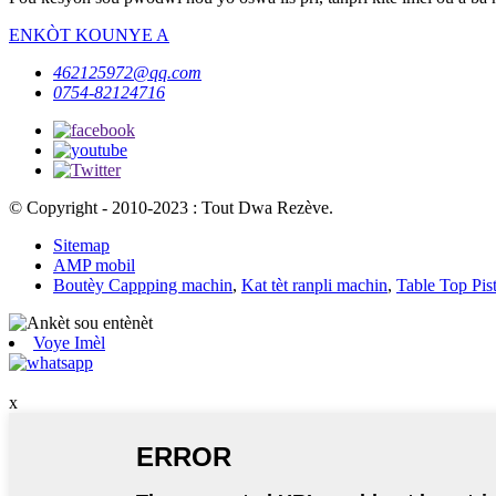
ENKÒT KOUNYE A
462125972@qq.com
0754-82124716
© Copyright - 2010-2023 : Tout Dwa Rezève.
Sitemap
AMP mobil
Boutèy Cappping machin
,
Kat tèt ranpli machin
,
Table Top Pist
Voye Imèl
x