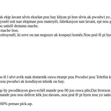
k ekip lavant sèvis ekselan pou bay kliyan pi bon sèvis ak pwodwi yo.
onèl soti nan ekipman pou materyèl, fabrikasyon nan lavant, epi no
ou satisfè demann mache.
an mache bon.
wofesyonèl, ki sove ou tan negosye ak konpayi komès.Nou pral fè pi by
u lè l sèvi avèk mak domestik oswa etranje pou Pwodwi pou Telefòn ki
n sou pwodwi ak kondisyon teknik ou bay.
ap liy pwodiksyon gwo-echèl mande pou 90 jou oswa plis;Dat livrezon 
e pou nou delivre kèk jou davans, nou pral fè pi byen nou yo satisfè 
, 60% peman pick-up.