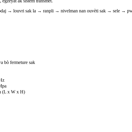
, egzeyat ak sistèm transmèt.
odaj → louvri sak la → ranpli → nivelman nan ouvèti sak → sele →
wa bò fermeture sak
/Hz
7Mpa
(L x W x H)