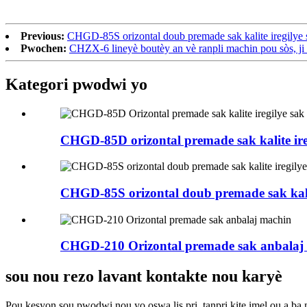
Previous:
CHGD-85S orizontal doub premade sak kalite iregilye 
Pwochen:
CHZX-6 lineyè boutèy an vè ranpli machin pou sòs, ji 
Kategori pwodwi yo
CHGD-85D orizontal premade sak kalite ireg
CHGD-85S orizontal doub premade sak kalite
CHGD-210 Orizontal premade sak anbalaj
sou nou rezo lavant kontakte nou karyè
Pou kesyon sou pwodwi nou yo oswa lis pri, tanpri kite imel ou a ba 