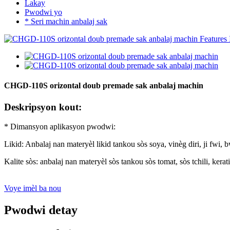
Lakay
Pwodwi yo
* Seri machin anbalaj sak
CHGD-110S orizontal doub premade sak anbalaj machin
Deskripsyon kout:
* Dimansyon aplikasyon pwodwi:
Likid: Anbalaj nan materyèl likid tankou sòs soya, vinèg diri, ji fwi, b
Kalite sòs: anbalaj nan materyèl sòs tankou sòs tomat, sòs tchili, kerat
Voye imèl ba nou
Pwodwi detay