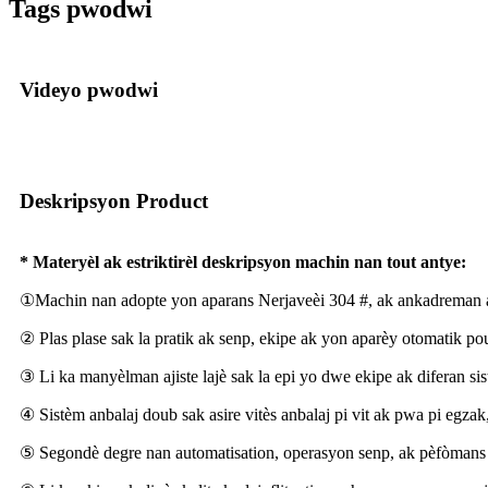
Tags pwodwi
Videyo pwodwi
Deskripsyon Product
* Materyèl ak estriktirèl deskripsyon machin nan tout antye:
①Machin nan adopte yon aparans Nerjaveèi 304 #, ak ankadreman a
② Plas plase sak la pratik ak senp, ekipe ak yon aparèy otomatik po
③ Li ka manyèlman ajiste lajè sak la epi yo dwe ekipe ak diferan s
④ Sistèm anbalaj doub sak asire vitès anbalaj pi vit ak pwa pi egzak
⑤ Segondè degre nan automatisation, operasyon senp, ak pèfòmans 