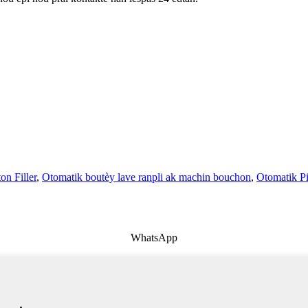
on Filler
,
Otomatik boutèy lave ranpli ak machin bouchon
,
Otomatik Pi
WhatsApp