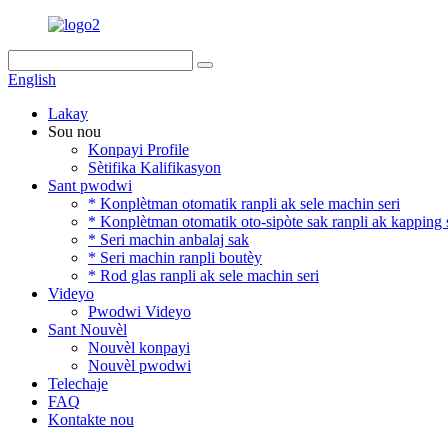
English
Lakay
Sou nou
Konpayi Profile
Sètifika Kalifikasyon
Sant pwodwi
* Konplètman otomatik ranpli ak sele machin seri
* Konplètman otomatik oto-sipòte sak ranpli ak kapping 
* Seri machin anbalaj sak
* Seri machin ranpli boutèy
* Rod glas ranpli ak sele machin seri
Videyo
Pwodwi Videyo
Sant Nouvèl
Nouvèl konpayi
Nouvèl pwodwi
Telechaje
FAQ
Kontakte nou