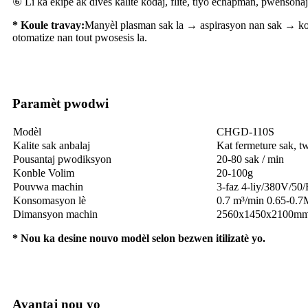
⑥ Li ka ekipe ak divès kalite kodaj, flite, tiyo echapman, pwensonaj
* Koule travay:
Manyèl plasman sak la → aspirasyon nan sak → k
otomatize nan tout pwosesis la.
Paramèt pwodwi
Modèl
CHGD-110S
Kalite sak anbalaj
Kat fermeture sak, t
Pousantaj pwodiksyon
20-80 sak / min
Konble Volim
20-100g
Pouvwa machin
3-faz 4-liy/380V/50
Konsomasyon lè
0.7 m³/min 0.65-0.
Dimansyon machin
2560x1450x2100mm 
* Nou ka desine nouvo modèl selon bezwen itilizatè yo.
Avantaj nou yo