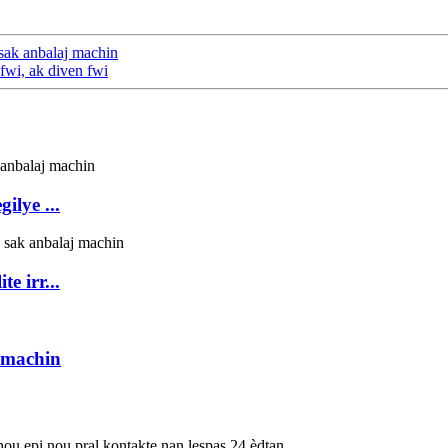
sak anbalaj machin
fwi, ak diven fwi
ilye ...
 irr...
 machin
nou epi nou pral kontakte nan lespas 24 èdtan.