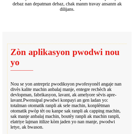
debaz nan depatman debaz, chak manm travay ansanm ak
dilijans.
Zòn aplikasyon pwodwi nou
yo
Nou se yon antrepriz pwodiksyon pwofesyonèl angaje nan
divès kalite machin anbalaj manje, entegre rechèch ak
devlopman, fabrikasyon, lavant, ak amelyore sèvis apre-
lavant.Pwensipal pwodwi konpayi an gen ladan yo:
totalman otomatik ranpli ak sele machin, konplètman
otomatik pwòp tèt ou kanpe sak ranpli ak capping machin,
sak manje anbalaj machin, boutèy ranpli ak machin ranpli,
elatriye lajman itilize kòm jaden yo nan manje, pwodwi
letye, ak bwason.