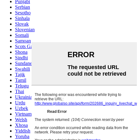
Punjabi
Serbian
Sesotho
Sinhala
Slovak
Slovenian
Somali
Samoan
Scots Gaelic
Shona
Sindhi
Sundanese
Swahili
Tajik
Tamil
Telugu
Thai
Ukrainian
Urdu
Uzbek
Vietnamese
Welsh
Xhosa
Yiddish
Yoruba