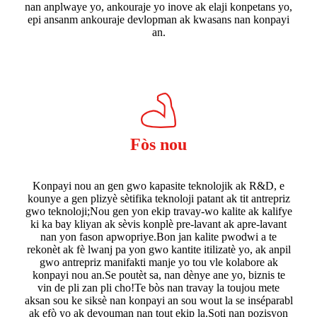
nan anplwaye yo, ankouraje yo inove ak elaji konpetans yo,
epi ansanm ankouraje devlopman ak kwasans nan konpayi
an.
Fòs nou
Konpayi nou an gen gwo kapasite teknolojik ak R&D, e
kounye a gen plizyè sètifika teknoloji patant ak tit antrepriz
gwo teknoloji;Nou gen yon ekip travay-wo kalite ak kalifye
ki ka bay kliyan ak sèvis konplè pre-lavant ak apre-lavant
nan yon fason apwopriye.Bon jan kalite pwodwi a te
rekonèt ak fè lwanj pa yon gwo kantite itilizatè yo, ak anpil
gwo antrepriz manifakti manje yo tou vle kolabore ak
konpayi nou an.Se poutèt sa, nan dènye ane yo, biznis te
vin de pli zan pli cho!Te bòs nan travay la toujou mete
aksan sou ke siksè nan konpayi an sou wout la se inséparabl
ak efò yo ak devouman nan tout ekip la.Soti nan pozisyon