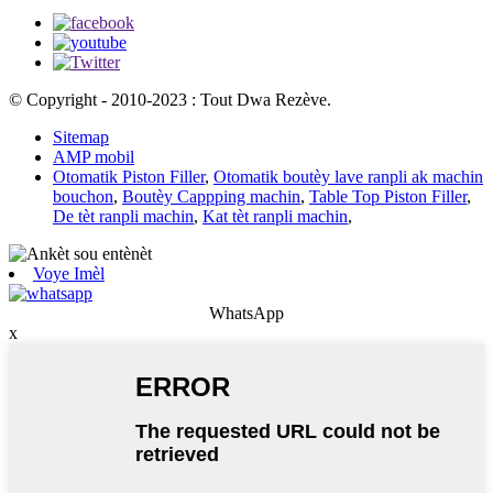
© Copyright - 2010-2023 : Tout Dwa Rezève.
Sitemap
AMP mobil
Otomatik Piston Filler
,
Otomatik boutèy lave ranpli ak machin
bouchon
,
Boutèy Cappping machin
,
Table Top Piston Filler
,
De tèt ranpli machin
,
Kat tèt ranpli machin
,
Voye Imèl
WhatsApp
x