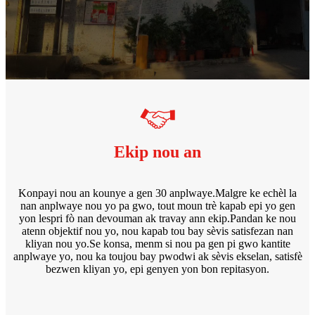
Ekip nou an
Konpayi nou an kounye a gen 30 anplwaye.Malgre ke echèl la
nan anplwaye nou yo pa gwo, tout moun trè kapab epi yo gen
yon lespri fò nan devouman ak travay ann ekip.Pandan ke nou
atenn objektif nou yo, nou kapab tou bay sèvis satisfezan nan
kliyan nou yo.Se konsa, menm si nou pa gen pi gwo kantite
anplwaye yo, nou ka toujou bay pwodwi ak sèvis ekselan, satisfè
bezwen kliyan yo, epi genyen yon bon repitasyon.