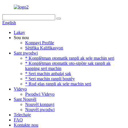
English
Lakay
Sou nou
Konpayi Profile
Sètifika Kalifikasyon
Sant pwodwi
* Konplètman otomatik ranpli ak sele machin seri
* Konplètman otomatik oto-sipòte sak ranpli ak
kapping seri machin
* Seri machin anbalaj sak
* Seri machin ranpli boutèy
* Rod glas ranpli ak sele machin seri
Videyo
Pwodwi Videyo
Sant Nouvèl
Nouvèl konpayi
Nouvèl pwodwi
Telechaje
FAQ
Kontakte nou