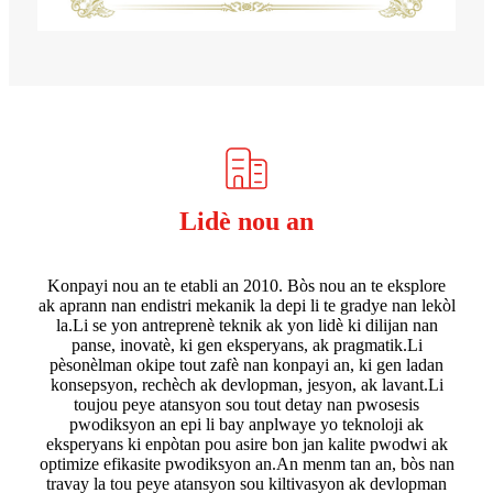
Lidè nou an
Konpayi nou an te etabli an 2010. Bòs nou an te eksplore
ak aprann nan endistri mekanik la depi li te gradye nan lekòl
la.Li se yon antreprenè teknik ak yon lidè ki dilijan nan
panse, inovatè, ki gen eksperyans, ak pragmatik.Li
pèsonèlman okipe tout zafè nan konpayi an, ki gen ladan
konsepsyon, rechèch ak devlopman, jesyon, ak lavant.Li
toujou peye atansyon sou tout detay nan pwosesis
pwodiksyon an epi li bay anplwaye yo teknoloji ak
eksperyans ki enpòtan pou asire bon jan kalite pwodwi ak
optimize efikasite pwodiksyon an.An menm tan an, bòs nan
travay la tou peye atansyon sou kiltivasyon ak devlopman