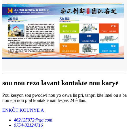
sou nou rezo lavant kontakte nou karyè
Pou kesyon sou pwodwi nou yo oswa lis pri, tanpri kite imel ou a ba
nou epi nou pral kontakte nan lespas 24 èdtan.
ENKÒT KOUNYE A
462125972@qq.com
0754-82124716