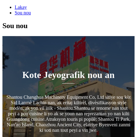
Lakay
Sou nou
Sou nou
Kote Jeyografik nou an
Shantou Changhua Machinery Equipment Co, Ltd sitiye sou kòt
Sid Lanmè Lachin nan, ak eritaj kiltirèl, divèsifikasyon style
modèn, ak yon vil inik - Shantou.Shantou se renome nan tout
peyi a pou cuisine li yo ak se youn nan reprezantan yo nan kilti
Guangdong cuisine.Atraksyon touris pi popilè: Shantou Ti Park,
Nan'ao Island, Chaozhou Ancient City, elatriye Byenveni zanmi
ki soti nan tout peyi a vin jwe.