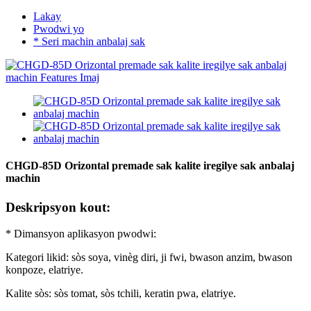
Lakay
Pwodwi yo
* Seri machin anbalaj sak
CHGD-85D Orizontal premade sak kalite iregilye sak anbalaj
machin
Deskripsyon kout:
* Dimansyon aplikasyon pwodwi:
Kategori likid: sòs soya, vinèg diri, ji fwi, bwason anzim, bwason
konpoze, elatriye.
Kalite sòs: sòs tomat, sòs tchili, keratin pwa, elatriye.