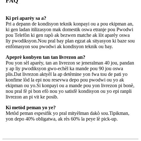
FAQ
Ki pri aparèy sa a?
Pri a depann de kondisyon teknik konpayi ou a pou ekipman an,
ki gen ladan itilizasyon mak domestik oswa etranje pou Pwodwi
pou Telefòn ki gen rapò ak bezwen matche ak lòt aparèy oswa
liy pwodiksyon.Nou pral bay plan egzat ak sityasyon ki baze sou
enfòmasyon sou pwodwi ak kondisyon teknik ou bay.
Apeprè konbyen tan tan livrezon an?
Pou yon sèl aparèy, tan an livrezon se jeneralman 40 jou, pandan
y ap liy pwodiksyon gwo-echèl ka mande pou 90 jou oswa
plis.Dat livrezon aktyèl la ap detèmine yon fwa tou de pati yo
konfime lòd la epi nou resevwa depo pou pwodwi ou yo ak
ekipman ou yo.Si konpayi ou a mande pou yon livrezon pi bonè,
nou pral fè pi bon efò nou yo satisfè kondisyon ou yo epi ranpli
livrezon an pi vit ke posib.
Ki metòd peman yo ye?
Metòd peman espesifik yo pral mityèlman dakò sou.Tipikman,
yon depo 40% obligatwa, ak rès 60% la peye lè pick-up.