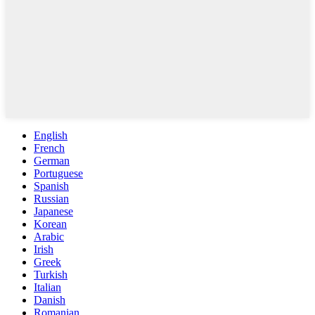
English
French
German
Portuguese
Spanish
Russian
Japanese
Korean
Arabic
Irish
Greek
Turkish
Italian
Danish
Romanian