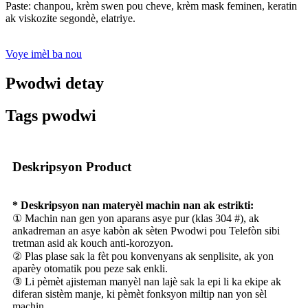
Paste: chanpou, krèm swen pou cheve, krèm mask feminen, keratin
ak viskozite segondè, elatriye.
Voye imèl ba nou
Pwodwi detay
Tags pwodwi
Deskripsyon Product
* Deskripsyon nan materyèl machin nan ak estrikti:
① Machin nan gen yon aparans asye pur (klas 304 #), ak
ankadreman an asye kabòn ak sèten Pwodwi pou Telefòn sibi
tretman asid ak kouch anti-korozyon.
② Plas plase sak la fèt pou konvenyans ak senplisite, ak yon
aparèy otomatik pou peze sak enkli.
③ Li pèmèt ajisteman manyèl nan lajè sak la epi li ka ekipe ak
diferan sistèm manje, ki pèmèt fonksyon miltip nan yon sèl
machin.