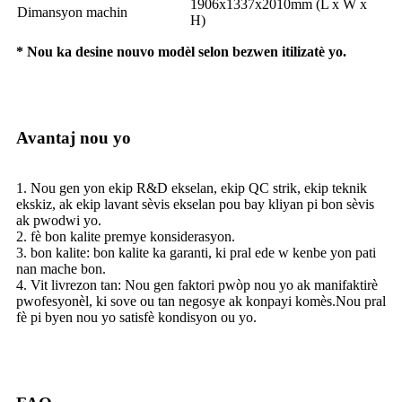
1906x1337x2010mm (L x W x
Dimansyon machin
H)
* Nou ka desine nouvo modèl selon bezwen itilizatè yo.
Avantaj nou yo
1. Nou gen yon ekip R&D ekselan, ekip QC strik, ekip teknik
ekskiz, ak ekip lavant sèvis ekselan pou bay kliyan pi bon sèvis
ak pwodwi yo.
2. fè bon kalite premye konsiderasyon.
3. bon kalite: bon kalite ka garanti, ki pral ede w kenbe yon pati
nan mache bon.
4. Vit livrezon tan: Nou gen faktori pwòp nou yo ak manifaktirè
pwofesyonèl, ki sove ou tan negosye ak konpayi komès.Nou pral
fè pi byen nou yo satisfè kondisyon ou yo.