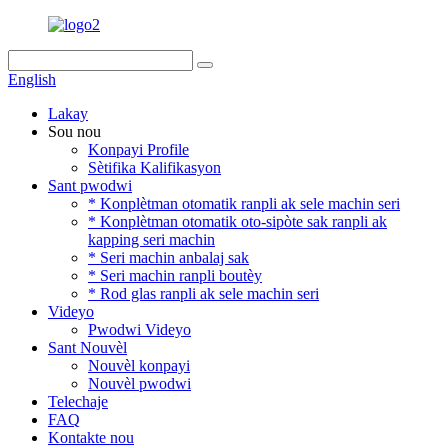
English
Lakay
Sou nou
Konpayi Profile
Sètifika Kalifikasyon
Sant pwodwi
* Konplètman otomatik ranpli ak sele machin seri
* Konplètman otomatik oto-sipòte sak ranpli ak
kapping seri machin
* Seri machin anbalaj sak
* Seri machin ranpli boutèy
* Rod glas ranpli ak sele machin seri
Videyo
Pwodwi Videyo
Sant Nouvèl
Nouvèl konpayi
Nouvèl pwodwi
Telechaje
FAQ
Kontakte nou