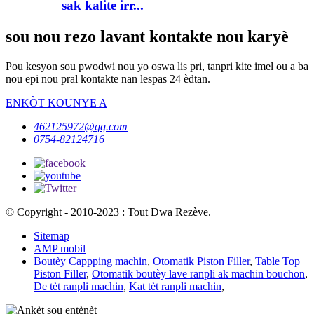
sak kalite irr...
sou nou rezo lavant kontakte nou karyè
Pou kesyon sou pwodwi nou yo oswa lis pri, tanpri kite imel ou a ba
nou epi nou pral kontakte nan lespas 24 èdtan.
ENKÒT KOUNYE A
462125972@qq.com
0754-82124716
© Copyright - 2010-2023 : Tout Dwa Rezève.
Sitemap
AMP mobil
Boutèy Cappping machin
,
Otomatik Piston Filler
,
Table Top
Piston Filler
,
Otomatik boutèy lave ranpli ak machin bouchon
,
De tèt ranpli machin
,
Kat tèt ranpli machin
,