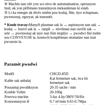
④ Machin nan ofri yon wo nivo de automatisation, operasyon
fasil, ak yon pèfòmans transmisyon mekanikman ki estab.
⑤ Li ka entegre ak divès sistèm pou kodaj, flite, tiyo echapman,
pwensonaj, egzeyat, ak transmèt.
* Koule travay:
Manyèl plasman sak la → aspirasyon nan sak →
kodaj → louvri sak la → ranpli → nivelman nan ouvèti sak →
sele → pwensonaj ak taye nan fòm iregilye → pwodwi fini tonbe
sou CONVEYOR la, kontwòl konplètman otomatize nan tout
pwosesis la.
Paramèt pwodwi
Modèl
CHGD-85D
Kat fermeture sak, twa bò
Kalite sak anbalaj
fermeture sak
Pousantaj pwodiksyon
20-35 sache / min
Konble Volim
20-100g
Pouvwa machin
3-faz 4-liy/380V/50/Hz
Konsomasyon lè
0.7 m³/min 0.65-0.7Mpa