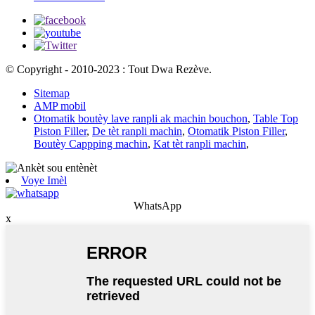
© Copyright - 2010-2023 : Tout Dwa Rezève.
Sitemap
AMP mobil
Otomatik boutèy lave ranpli ak machin bouchon
,
Table Top
Piston Filler
,
De tèt ranpli machin
,
Otomatik Piston Filler
,
Boutèy Cappping machin
,
Kat tèt ranpli machin
,
Voye Imèl
WhatsApp
x