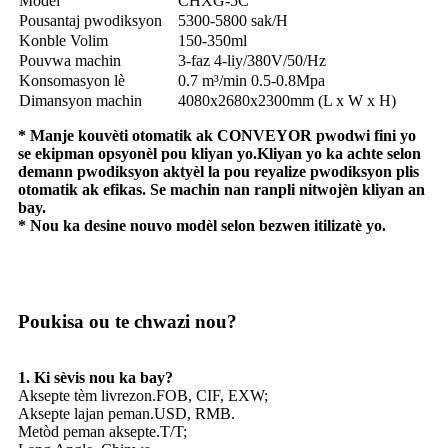
Modèl
CHXG-5C
Pousantaj pwodiksyon
5300-5800 sak/H
Konble Volim
150-350ml
Pouvwa machin
3-faz 4-liy/380V/50/Hz
Konsomasyon lè
0.7 m³/min 0.5-0.8Mpa
Dimansyon machin
4080x2680x2300mm (L x W x H)
* Manje kouvèti otomatik ak CONVEYOR pwodwi fini yo
se ekipman opsyonèl pou kliyan yo.Kliyan yo ka achte selon
demann pwodiksyon aktyèl la pou reyalize pwodiksyon plis
otomatik ak efikas. Se machin nan ranpli nitwojèn kliyan an
bay.
* Nou ka desine nouvo modèl selon bezwen itilizatè yo.
Poukisa ou te chwazi nou?
1. Ki sèvis nou ka bay?
Aksepte tèm livrezon.FOB, CIF, EXW;
Aksepte lajan peman.USD, RMB.
Metòd peman aksepte.T/T;