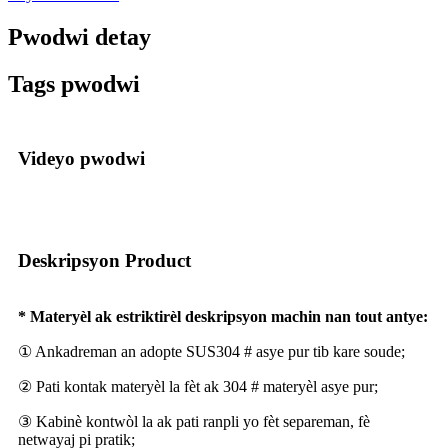
Pwodwi detay
Tags pwodwi
Videyo pwodwi
Deskripsyon Product
* Materyèl ak estriktirèl deskripsyon machin nan tout antye:
① Ankadreman an adopte SUS304 # asye pur tib kare soude;
② Pati kontak materyèl la fèt ak 304 # materyèl asye pur;
③ Kabinè kontwòl la ak pati ranpli yo fèt separeman, fè
netwayaj pi pratik;