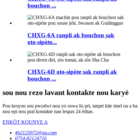
bouchon ...
CHXG-6A ranpli ak bouchon sak
oto-sipòte...
CHXG-6D oto-sipòte sak ranpli ak
bouchon ...
sou nou rezo lavant kontakte nou karyè
Pou kesyon sou pwodwi nou yo oswa lis pri, tanpri kite imel ou a ba
nou epi nou pral kontakte nan lespas 24 èdtan.
ENKÒT KOUNYE A
462125972@qq.com
0754-82124716