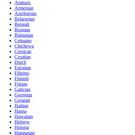
Amharic
Armenian
Azerbaijani
Belarusian
Bengali
Bosnian
Bulgarian
Cebuano
Chichewa
Corsican
Croatian
Dutch
Estonian
Filipino
Finnish
Frisian
Galician
Georgian
Gujarati
Haitian
Hausa
Hawaiian
Hebrew
Hmong
Hungarian