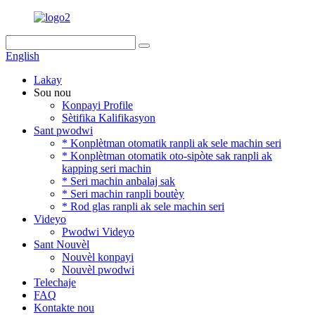
English
Lakay
Sou nou
Konpayi Profile
Sètifika Kalifikasyon
Sant pwodwi
* Konplètman otomatik ranpli ak sele machin seri
* Konplètman otomatik oto-sipòte sak ranpli ak
kapping seri machin
* Seri machin anbalaj sak
* Seri machin ranpli boutèy
* Rod glas ranpli ak sele machin seri
Videyo
Pwodwi Videyo
Sant Nouvèl
Nouvèl konpayi
Nouvèl pwodwi
Telechaje
FAQ
Kontakte nou