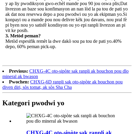
y ap liy pwodiksyon gwo-echèl mande pou 90 jou oswa plis;Dat
livrezon an baze sou konfimasyon an nan lòd la pa tou de pati yo
ak dat nou resevwa depo a pou pwodwi ou yo ak ekipman yo.Si
konpayi ou a mande pou nou delivre kèk jou davans, nou pral fè
pi byen nou yo satisfè kondisyon ou yo epi ranpli livrezon an pi
vit ke posib.
3. Metòd peman?
Metòd espesifik remèt la dwe dakò sou pa tou de pati yo.40%
depo, 60% peman pick-up.
Previous:
CHXG-4C oto-sipòte sak ranpli ak bouchon pou dlo
mineral ak bwason
Pwochen:
CHXG-6D ranpli sak oto-sipòte ak bouchon pou
diven diri, sòs tomat, ak sòs Sha Cha
Kategori pwodwi yo
CHXG-4C oto-sipòte sak ranpli ak