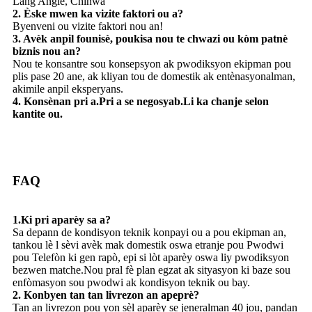
Lang Angle, Chinwa
2. Èske mwen ka vizite faktori ou a?
Byenveni ou vizite faktori nou an!
3. Avèk anpil founisè, poukisa nou te chwazi ou kòm patnè
biznis nou an?
Nou te konsantre sou konsepsyon ak pwodiksyon ekipman pou
plis pase 20 ane, ak kliyan tou de domestik ak entènasyonalman,
akimile anpil eksperyans.
4. Konsènan pri a.Pri a se negosyab.Li ka chanje selon
kantite ou.
FAQ
1.Ki pri aparèy sa a?
Sa depann de kondisyon teknik konpayi ou a pou ekipman an,
tankou lè l sèvi avèk mak domestik oswa etranje pou Pwodwi
pou Telefòn ki gen rapò, epi si lòt aparèy oswa liy pwodiksyon
bezwen matche.Nou pral fè plan egzat ak sityasyon ki baze sou
enfòmasyon sou pwodwi ak kondisyon teknik ou bay.
2. Konbyen tan tan livrezon an apeprè?
Tan an livrezon pou yon sèl aparèy se jeneralman 40 jou, pandan