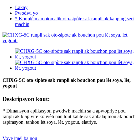
Lakay
Pwodwi yo
* Konplètman otomatik oto-sipòte sak ranpli ak kapping seri
machin
CHXG-5C oto-sipòte sak ranpli ak bouchon pou lèt soya, lèt,
yogout
Deskripsyon kout:
* Dimansyon aplikasyon pwodwi: machin sa a apwopriye pou
ranpli ak k ap vire kouvèti nan tout kalite sak anbalaj mou ak bouch
aspirasyon, tankou lèt soya, lèt, yogout, elatriye.
Voye imèl ba nou