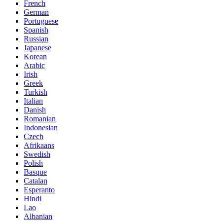
French
German
Portuguese
Spanish
Russian
Japanese
Korean
Arabic
Irish
Greek
Turkish
Italian
Danish
Romanian
Indonesian
Czech
Afrikaans
Swedish
Polish
Basque
Catalan
Esperanto
Hindi
Lao
Albanian