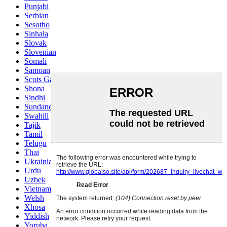
Punjabi
Serbian
Sesotho
Sinhala
Slovak
Slovenian
Somali
Samoan
Scots Gaelic
Shona
Sindhi
Sundanese
Swahili
Tajik
Tamil
Telugu
Thai
Ukrainian
Urdu
Uzbek
Vietnamese
Welsh
Xhosa
Yiddish
Yoruba