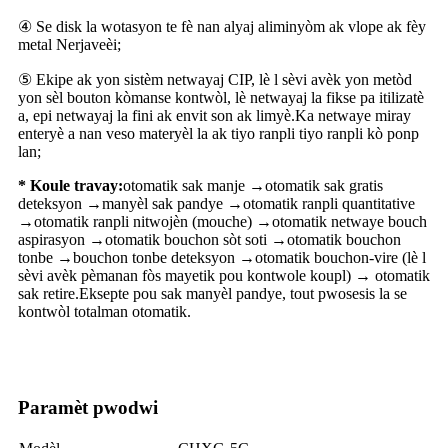
④ Se disk la wotasyon te fè nan alyaj aliminyòm ak vlope ak fèy
metal Nerjaveèi;
⑤ Ekipe ak yon sistèm netwayaj CIP, lè l sèvi avèk yon metòd
yon sèl bouton kòmanse kontwòl, lè netwayaj la fikse pa itilizatè
a, epi netwayaj la fini ak envit son ak limyè.Ka netwaye miray
enteryè a nan veso materyèl la ak tiyo ranpli tiyo ranpli kò ponp
lan;
* Koule travay:
otomatik sak manje →otomatik sak gratis
deteksyon →manyèl sak pandye →otomatik ranpli quantitative
→otomatik ranpli nitwojèn (mouche) →otomatik netwaye bouch
aspirasyon →otomatik bouchon sòt soti →otomatik bouchon
tonbe →bouchon tonbe deteksyon →otomatik bouchon-vire (lè l
sèvi avèk pèmanan fòs mayetik pou kontwole koupl) → otomatik
sak retire.Eksepte pou sak manyèl pandye, tout pwosesis la se
kontwòl totalman otomatik.
Paramèt pwodwi