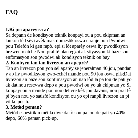
FAQ
1.Ki pri aparèy sa a?
Sa depann de kondisyon teknik konpayi ou a pou ekipman an,
tankou lè l sèvi avèk mak domestik oswa etranje pou Pwodwi
pou Telefòn ki gen rapò, epi si lòt aparèy oswa liy pwodiksyon
bezwen matche.Nou pral fè plan egzat ak sityasyon ki baze sou
enfòmasyon sou pwodwi ak kondisyon teknik ou bay.
2. Konbyen tan tan livrezon an apeprè?
Tan an livrezon pou yon sèl aparèy se jeneralman 40 jou, pandan
y ap liy pwodiksyon gwo-echèl mande pou 90 jou oswa plis;Dat
livrezon an baze sou konfimasyon an nan lòd la pa tou de pati yo
ak dat nou resevwa depo a pou pwodwi ou yo ak ekipman yo.Si
konpayi ou a mande pou nou delivre kèk jou davans, nou pral fè
pi byen nou yo satisfè kondisyon ou yo epi ranpli livrezon an pi
vit ke posib.
3. Metòd peman?
Metòd espesifik remèt la dwe dakò sou pa tou de pati yo.40%
depo, 60% peman pick-up.