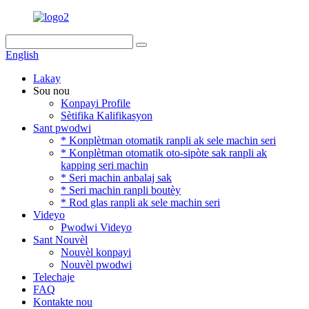
English
Lakay
Sou nou
Konpayi Profile
Sètifika Kalifikasyon
Sant pwodwi
* Konplètman otomatik ranpli ak sele machin seri
* Konplètman otomatik oto-sipòte sak ranpli ak
kapping seri machin
* Seri machin anbalaj sak
* Seri machin ranpli boutèy
* Rod glas ranpli ak sele machin seri
Videyo
Pwodwi Videyo
Sant Nouvèl
Nouvèl konpayi
Nouvèl pwodwi
Telechaje
FAQ
Kontakte nou