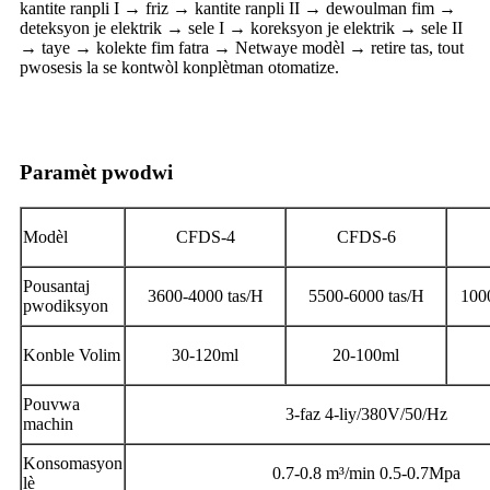
kantite ranpli I → friz → kantite ranpli II → dewoulman fim →
deteksyon je elektrik → sele I → koreksyon je elektrik → sele II
→ taye → kolekte fim fatra → Netwaye modèl → retire tas, tout
pwosesis la se kontwòl konplètman otomatize.
Paramèt pwodwi
Modèl
CFDS-4
CFDS-6
Pousantaj
3600-4000 tas/H
5500-6000 tas/H
100
pwodiksyon
Konble Volim
30-120ml
20-100ml
Pouvwa
3-faz 4-liy/380V/50/Hz
machin
Konsomasyon
0.7-0.8 m³/min 0.5-0.7Mpa
lè