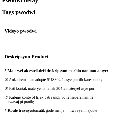
Pwodwi detay
Tags pwodwi
Videyo pwodwi
Deskripsyon Product
* Materyèl ak estriktirèl deskripsyon machin nan tout antye:
① Ankadreman an adopte SUS304 # asye pur tib kare soude;
② Pati kontak materyèl la fèt ak 304 # materyèl asye pur;
③ Kabinè kontwòl la ak pati ranpli yo fèt separeman, fè
netwayaj pi pratik;
* Koule travay:
otomatik gode manje → fwi vyann ajoute →