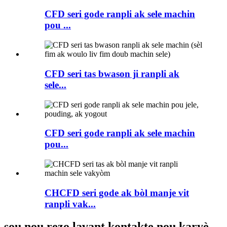
CFD seri gode ranpli ak sele machin
pou ...
CFD seri tas bwason ji ranpli ak
sele...
CFD seri gode ranpli ak sele machin
pou...
CHCFD seri gode ak bòl manje vit
ranpli vak...
sou nou rezo lavant kontakte nou karyè