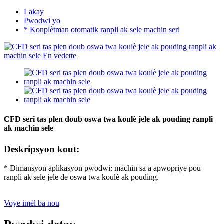
Lakay
Pwodwi yo
* Konplètman otomatik ranpli ak sele machin seri
CFD seri tas plen doub oswa twa koulè jele ak pouding ranpli
ak machin sele
Deskripsyon kout:
* Dimansyon aplikasyon pwodwi: machin sa a apwopriye pou
ranpli ak sele jele de oswa twa koulè ak pouding.
Voye imèl ba nou