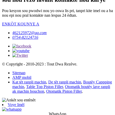
Pou kesyon sou pwodwi nou yo oswa lis pri, tanpri kite imel ou a ba
nou epi nou pral kontakte nan lespas 24 èdtan.
ENKÒT KOUNYE A
462125972@qq.com
0754-82124716
© Copyright - 2010-2023 : Tout Dwa Rezève.
Sitemap
AMP mobil
Kat tèt ranpli machin
,
De tèt ranpli machin
,
Boutèy Cappping
machin
,
Table Top Piston Filler
,
Otomatik boutèy lave ranpli
ak machin bouchon
,
Otomatik Piston Filler
,
Voye Imèl
WhatsApp