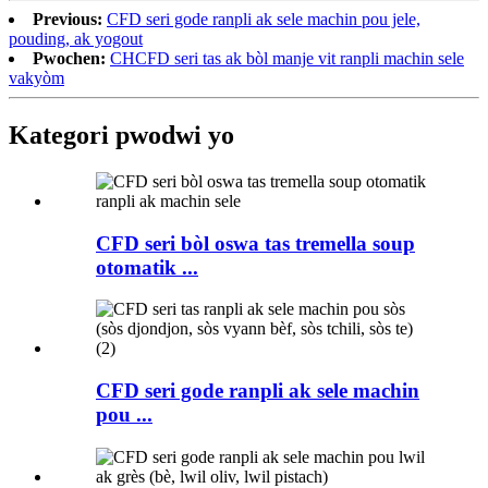
Previous:
CFD seri gode ranpli ak sele machin pou jele,
pouding, ak yogout
Pwochen:
CHCFD seri tas ak bòl manje vit ranpli machin sele
vakyòm
Kategori pwodwi yo
CFD seri bòl oswa tas tremella soup
otomatik ...
CFD seri gode ranpli ak sele machin
pou ...