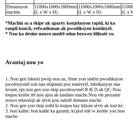
Dimansyon
11000x1000x1800mm
11000x1000x1800mm
1100
machin
(L x W x H)
(L x W x H)
(L x 
*Machin sa a ekipe ak aparèy konjelasyon rapid, ki ka
ranpli kouch, refwadisman ak pwodiksyon kontinyèl.
* Nou ka desine nouvo modèl selon bezwen itilizatè yo.
Avantaj nou yo
1. Nou gen faktori pwòp nou an, fòme yon sistèm pwodiksyon
pwofesyonèl soti nan ekipman pou materyèl, fabrikasyon nan
lavant, epi nou gen yon ekip pwofesyonèl R & D ak QC.Nou
toujou kenbe tèt nou ajou ak tandans mache.Nou vle prezante
nouvo teknoloji ak sèvis pou satisfè demann mache.
2. Nou gen yon ekip solid ki toujou bay kliyan sèvis ak tout kè.
3. bon kalite: bon kalite ka garanti, ki pral ede w kenbe yon bon
mache.